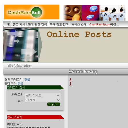
이란...
홈
광고 게시
판매 광고 검색
구매 광고 검색
서비스 소개
CashRamSpam
1
현재 카테고리:
없음
현재 국가:
없음
1
카테고리 검색
카테고리:
국가:
본사 연락처
이메일 주소:
cashramsell@cashramspam.com