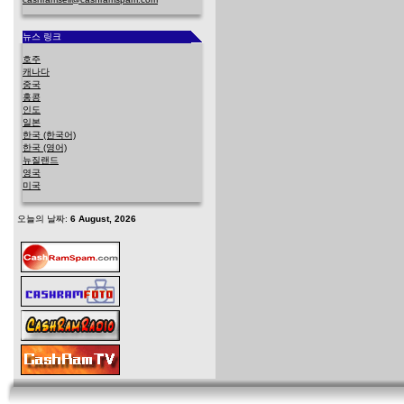
뉴스 링크
호주
캐나다
중국
홍콩
인도
일본
한국 (한국어)
한국 (영어)
뉴질랜드
영국
미국
오늘의 날짜:
6 August, 2026