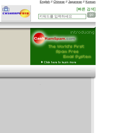
English
//
Chinese
//
Japanese
//
Korean
[빠른 검색]