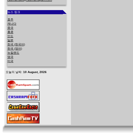
뉴스 링크
호주
캐나다
중국
홍콩
인도
일본
한국 (한국어)
한국 (영어)
뉴질랜드
영국
미국
오늘의 날짜:
10 August, 2026