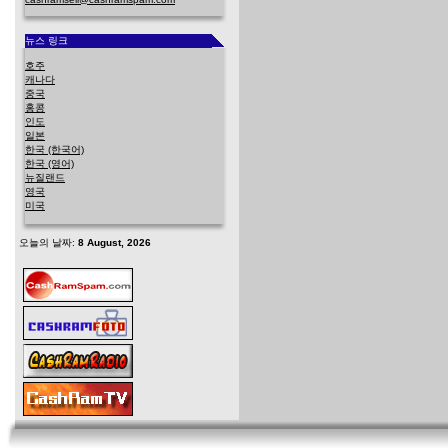
뉴스 링크
호주
캐나다
중국
홍콩
인도
일본
한국 (한국어)
한국 (영어)
뉴질랜드
영국
미국
오늘의 날짜:
8 August, 2026