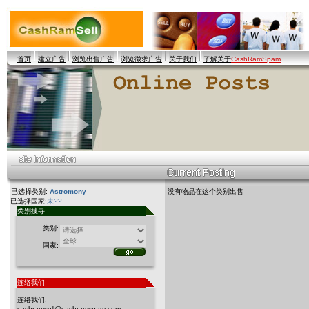
首页
建立广告
浏览出售广告
浏览徵求广告
关于我们
了解关于
CashRamSpam
已选择类别:
Astromony
没有物品在这个类别出售
已选择国家:
未??
类别搜寻
类别:
国家:
连络我们
连络我们:
cashramsell@cashramspam.com