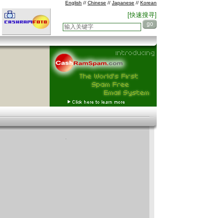
English
//
Chinese
//
Japanese
//
Korean
[快速搜寻]