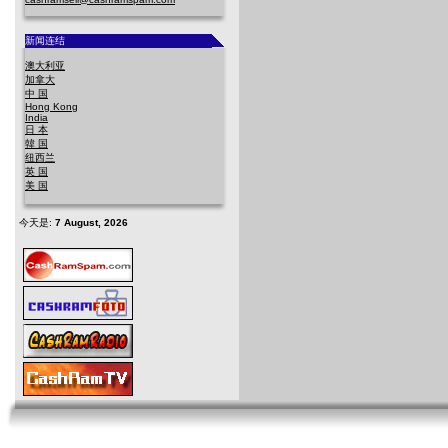
新闻连结
澳大利亚
加拿大
中 国
Hong Kong
India
日 本
韓 国
纽西兰
英 国
美 国
今天是:
7 August, 2026