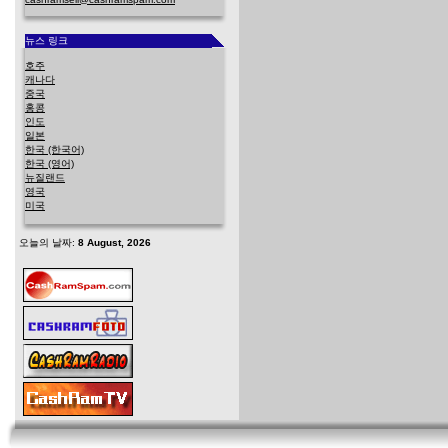
뉴스 링크
호주
캐나다
중국
홍콩
인도
일본
한국 (한국어)
한국 (영어)
뉴질랜드
영국
미국
오늘의 날짜:
8 August, 2026