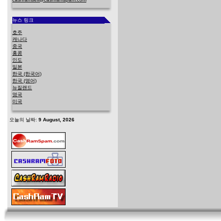
뉴스 링크
호주
캐나다
중국
홍콩
인도
일본
한국 (한국어)
한국 (영어)
뉴질랜드
영국
미국
오늘의 날짜:
9 August, 2026