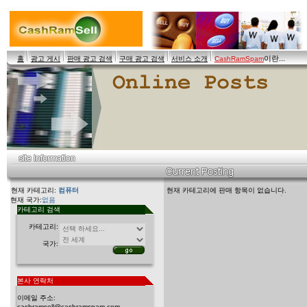
이란...
홈
광고 게시
판매 광고 검색
구매 광고 검색
서비스 소개
CashRamSpam
현재 카테고리:
컴퓨터
현재 카테고리에 판매 항목이 없습니다.
현재 국가:
없음
카테고리 검색
카테고리:
국가:
본사 연락처
이메일 주소:
cashramsell@cashramspam.com