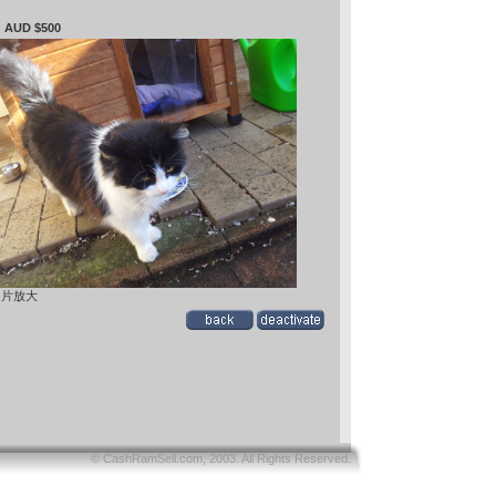
 : AUD $500
图片放大
© CashRamSell.com, 2003. All Rights Reserved.