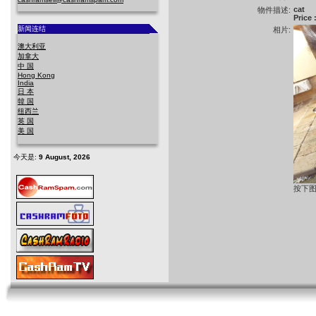
cat
物件描述:
Price
新闻连结
相片:
澳大利亚
加拿大
中 国
Hong Kong
India
日 本
韓 国
纽西兰
英 国
美 国
今天是:
9 August, 2026
按下