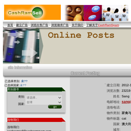
首页
建立广告
浏览出售广告
浏览徵求广告
关于我们
了解关于
CashRamSpam
已选择类别:
未??
` 建立日期:
2012-
已选择国家:
未??
类别搜寻
浏览次数:
23219
姓名:
Sang
类别:
sang
电邮地址:
国家:
连络电话:
物件类别:
家禽
物件标题:
cat
连络我们
国家:
澳大
连络我们:
城市:
cashramsell@cashramspam.com