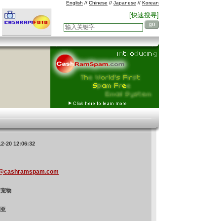
English
//
Chinese
//
Japanese
//
Korean
[快速搜寻]
12-20 12:06:32
@cashramspam.com
与宠物
利亚