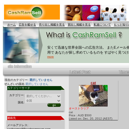
ホーム
広告を載せる
売り出し掲載を見る
買出し掲載を見る
私達について
もっと知り
安くて迅速な世界全国への広告方法。 またEメール発
用で あなたが探し求めているものを すばやく見つ
more
現在のカテゴリー:
選択していません
cat
ぜんざいの国名:
選択していません
カテゴリーサーチ
カテゴリー:
国名:
オーストラリア
cat
Price : AUD $500
連絡先
Listed on: Dec. 20, 2012 (AEST)
メールアドレス:
cashramsell@cashramspam.com