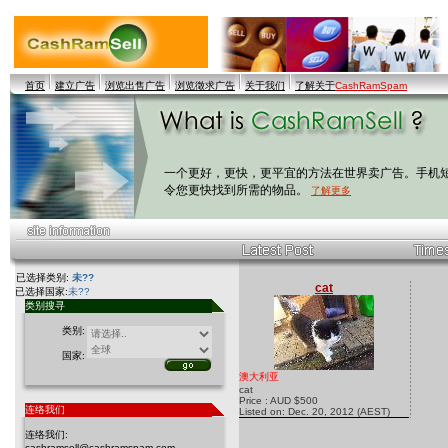
首页
建立广告
浏览出售广告
浏览徵求广告
关于我们
了解关于
CashRamSpam
一个更好，更快，更平宜的方法在世界卖广告。手机
令您更快找到所需的物品。
了解更多
已选择类别:
未??
cat
已选择国家:
未??
类别搜寻
类别:
国家:
澳大利亚
cat
Price : AUD $500
连络我们
Listed on: Dec. 20, 2012 (AEST)
连络我们:
cashramsell@cashramspam.com