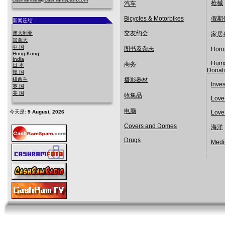
枪械
汽车
Bicycles & Motorbikes
假期
新闻连结
交友约会
澳大利亚
家居
加拿大
中 国
图书及杂志
Horo
Hong Kong
India
Huma
商务
日 本
Donat
韓 国
纽西兰
摄影器材
Inve
英 国
美 国
收集品
Love
电脑
今天是:
9 August, 2026
Love
Covers and Domes
海洋
Drugs
Medi