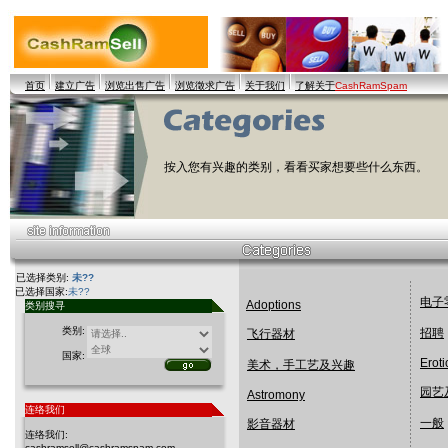
首页
建立广告
浏览出售广告
浏览徵求广告
关于我们
了解关于
CashRamSpam
按入您有兴趣的类别，看看买家想要些什么东西。
已选择类别:
未??
已选择国家:
未??
电子
Adoptions
类别搜寻
类别:
招聘
飞行器材
国家:
Eroti
美术，手工艺及兴趣
园艺
Astromony
连络我们
一般
影音器材
连络我们:
cashramsell@cashramspam.com