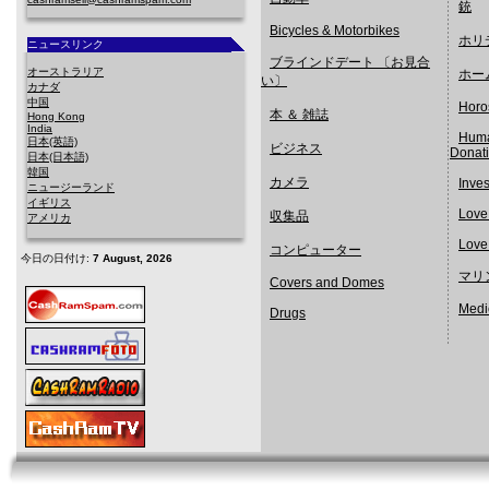
銃
Bicycles & Motorbikes
ホリ
ニュースリンク
ブラインドデート 〔お見合
オーストラリア
ホー
い〕
カナダ
中国
Horo
本 ＆ 雑誌
Hong Kong
India
Huma
日本(英語)
ビジネス
Donat
日本(日本語)
韓国
カメラ
Inve
ニュージーランド
イギリス
Love
収集品
アメリカ
Love
コンピューター
今日の日付け:
7 August, 2026
マリ
Covers and Domes
Medi
Drugs