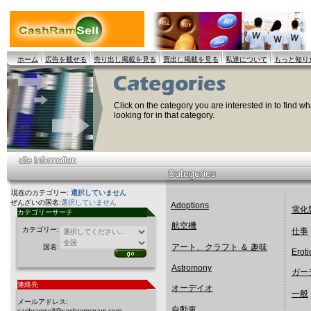
ホーム
広告を載せる
売り出し掲載を見る
買出し掲載を見る
私達について
もっと知り
Click on the category you are interested in to find wha
looking for in that category.
現在のカテゴリー:
選択していません
ぜんざいの国名:
選択していません
Adoptions
電化
カテゴリーサーチ
航空機
カテゴリー:
仕事
アート、クラフト ＆ 趣味
国名:
Eroti
Astromony
ガー
連絡先
オーデイオ
一般
メールアドレス:
自動車
cashramsell@cashramspam.com