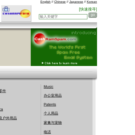
English
//
Chinese
//
Japanese
//
Korean
[快速搜寻]
Music
零件
办公室用品
Patents
ca
个人用品
及户外用品
家禽与宠物
电话