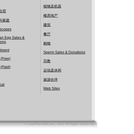
植物及机器
住宿
楼房地产
兴家庭
建筑
scopes
餐厅
n Egg Sales &
ions
购物
stment
Sperm Sales & Donations
 (Free)
宗教
 (Paid)
运动及休闲
旅游伙伴
cal
Web Sites
© CashRamSell.com, 2003. All Rights Reserved.