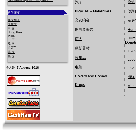
枪械
汽车
Bicycles & Motorbikes
假期
新闻连结
交友约会
澳大利亚
家居
加拿大
中 国
图书及杂志
Horo
Hong Kong
India
Huma
商务
日 本
Donat
韓 国
纽西兰
摄影器材
Inve
英 国
美 国
收集品
Love
电脑
今天是:
7 August, 2026
Love
Covers and Domes
海洋
Drugs
Medi